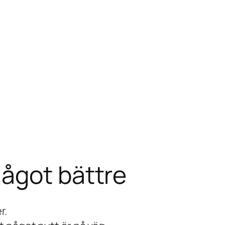
 något bättre
r.