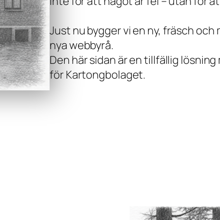
Inte för att något är fel – utan för a
Just nu bygger vi en ny, fräsch oc
nya webbyrå.
Den här sidan är en tillfällig lösni
för Kartongbolaget.