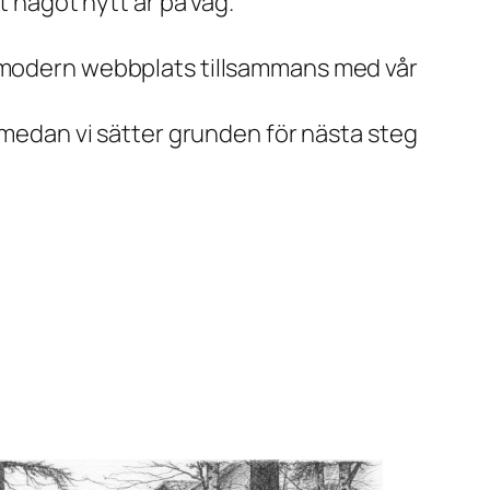
tt något nytt är på väg.
h modern webbplats tillsammans med vår
ng medan vi sätter grunden för nästa steg