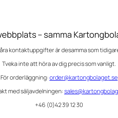
webbplats – samma Kartongbol
åra kontaktuppgifter är desamma som tidigar
Tveka inte att höra av dig precis som vanligt.
För orderläggning:
order@kartongbolaget.se
akt med säljavdelningen:
sales@kartongbolag
+46 (0)42 39 12 30