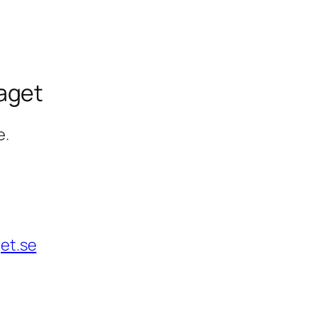
aget
e.
et.se