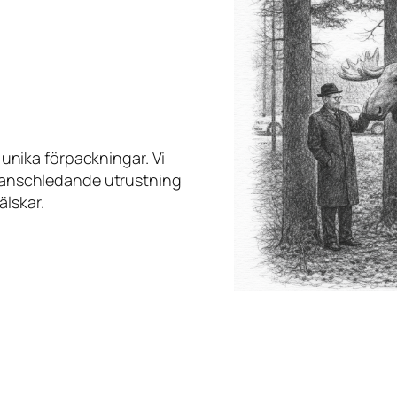
v unika förpackningar. Vi
 branschledande utrustning
lskar.